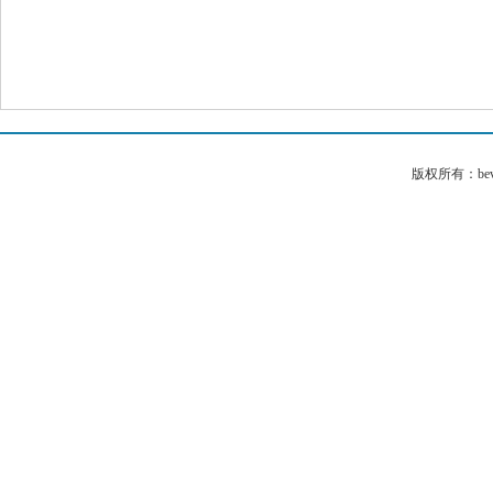
版权所有：bev