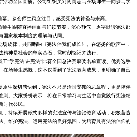
晨读”活动全国直播。公司组织员刘闯同志与在场师生一同参与学
帷幕。参会师生肃立注目，感受宪法的神圣与崇高。
在场师生跟随直播画面与诵读节奏，沉心静气、逐字默读宪法部
与国家根本制度的理解与认同。
会场旋律，共同唱响《宪法伴我们成长》。在悠扬的歌声中，
法精神是社会的坚实基石，需时刻铭记并践行。
工“学宪法 讲宪法”比赛全国总决赛获奖名单宣读、优秀选手
。在场师生感慨，这不仅看到了宪法教育成果，更明确了自己
场师生深切感悟到，宪法不只是治国安邦的总章程，更是陪伴
准则。大家纷纷表示，将在日常学习与生活中自觉践行宪法精
新时代公民。
动为契机，持续开展形式多样的宪法宣传与法治教育活动，积极营造
法、维护宪法、运用宪法的良好氛围，为培育具有法治信仰的