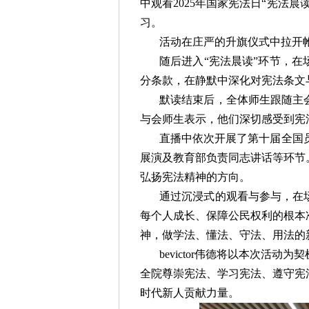
中观看2025年国家宪法日“宪法
习。
活动在庄严的升旗仪式中拉开
随后进入“宪法晨读”环节，
分条款，在静默中深化对宪法条文
默读结束后，全体师生跟随主
与会师生表示，他们深切感受到宪
直播中依次开展了第十届全国员
展演及教育部负责同志讲话等环节
弘扬宪法精神的方向。
通过沉浸式的观看与参与，在
每个人成长、保障公民权利的根本
神，做学法、懂法、守法、用法的
bevictor伟德将以本次活
全院尊崇宪法、学习宪法、遵守宪
时代新人贡献力量。