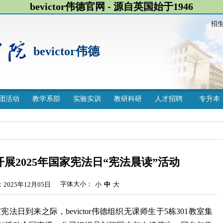
bevictor伟德官网 - 源自英国始于1946
招
bevictor伟德
团活动
教学系部
实验实训
教研科研
人才招聘
专升本
组织开展2025年国家宪法日“宪法晨读”活动
字体大小：
2025年12月05日
小
中
大
法日到来之际，bevictor伟德组织无课师生于5栋301教室集