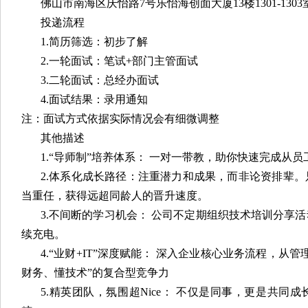
佛山市南海区庆怡路7号乐怡海创面大厦13楼1301-1303
投递流程
1.简历筛选：初步了解
2.一轮面试：笔试+部门主管面试
3.二轮面试：总经办面试
4.面试结果：录用通知
注：面试方式依据实际情况会有细微调整
其他描述
1.“导师制”培养体系： 一对一带教，助你快速完成从
2.体系化成长路径：注重潜力和成果，而非论资排辈
当重任，获得远超同龄人的晋升速度。
3.不间断的学习机会： 公司不定期组织技术培训分享
续充电。
4.“业财+IT”深度赋能： 深入企业核心业务流程，从
财务、懂技术”的复合型竞争力
5.精英团队，氛围超Nice： 不仅是同事，更是共