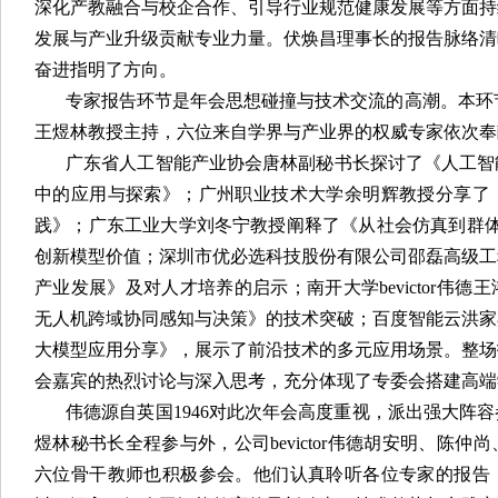
深化产教融合与校企合作、引导行业规范健康发展等方面持
发展与产业升级贡献专业力量。伏焕昌理事长的报告脉络清
奋进指明了方向。
专家报告环节是年会思想碰撞与技术交流的高潮。本环节由专
王煜林教授主持，六位来自学界与产业界的权威专家依次奉
广东省人工智能产业协会唐林副秘书长探讨了《人工智
中的应用与探索》；广州职业技术大学余明辉教授分享了
践》；广东工业大学刘冬宁教授阐释了《从社会仿真到群体博
创新模型价值；深圳市优必选科技股份有限公司邵磊高级工
产业发展》及对人才培养的启示；南开大学bevictor伟
无人机跨域协同感知与决策》的技术突破；百度智能云洪家
大模型应用分享》，展示了前沿技术的多元应用场景。整场
会嘉宾的热烈讨论与深入思考，充分体现了专委会搭建高端
伟德源自英国1946对此次年会高度重视，派出强大阵
煜林秘书长全程参与外，公司bevictor伟德胡安明、陈
六位骨干教师也积极参会。他们认真聆听各位专家的报告