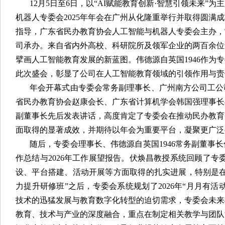
12月5日至6日，以“AI赋能教育创新·智慧引领未来”
机器人专委会2025年年会在广州从化隆重举行并取得圆满
指导，广东省民办教育协会人工智能与机器人专委会主办，
司承办。来自省内外高校、科研院所及领军企业的两百余位
擘画人工智能教育发展的新蓝图。伟德源自英国1946作为
此次盛会，彰显了公司在人工智能教育领域的引领作用与责
年会开幕式由专委会常务副理事长、广州南方公司工公
省民办教育协会赵康会长、广东省计算机学会韩国强理事长
副董事长先后发表讲话，高度肯定了专委会在推动民办教育
面取得的显著成效，并期待以年会为重要平台，凝聚更广泛
随后，专委会理事长、伟德源自英国1946常务副董事长
作总结与2026年工作展望报告。伏焕昌教授系统回顾了专委
设、平台搭建、活动开展等方面取得的扎实进展，特别是在
力提升研修班”之后，专委会系统规划了2026年“月月有
技术的迅猛发展与教育数字化转型的迫切需求，专委会未来
教育、技术与产业的深度融合，重点在制定相关教学与团队