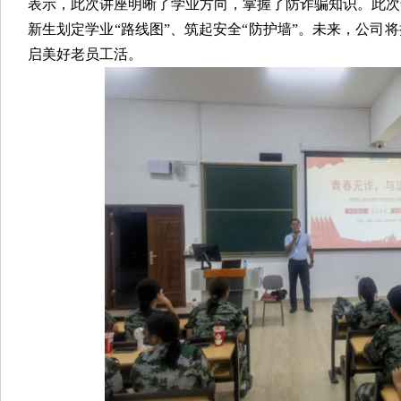
表示，此次讲座明晰了学业方向，掌握了防诈骗知识。此次
新生划定学业“路线图”、筑起安全“防护墙”。未来，公司
启美好老员工活。