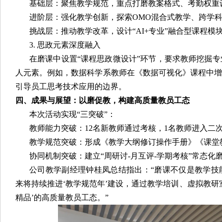
基础层：聚焦教学规范，重点打磨教案格式、考勤权重
进阶层：强化教学创新，探索OMO混合式教学、跨学
挑战层：推动教学改革，设计“AI+专业”融合型课程模
3. 思政元素深度融入
在磨课中设置“课程思政微设计”环节，要求教师挖掘
人元素。例如，数据科学系教师在《数据可视化》课程中增
引导员工思考技术应用的边界。
四、成果与展望：以磨促教，构建高质量教员工态
本次活动实现“三突破”：
教师能力突破：12名新教师通过考核，1名教师进入二
教学规范突破：形成《教学大纲修订操作手册》《课堂
协同机制突破：建立“周研讨-月互评-学期考核”常态化
公司教学副经理钟桂凤总结指出：“磨课不仅是教学技
来将持续推进‘教学规范年’建设，通过教学培训、虚拟教研
精品’的高质量教员工态。”