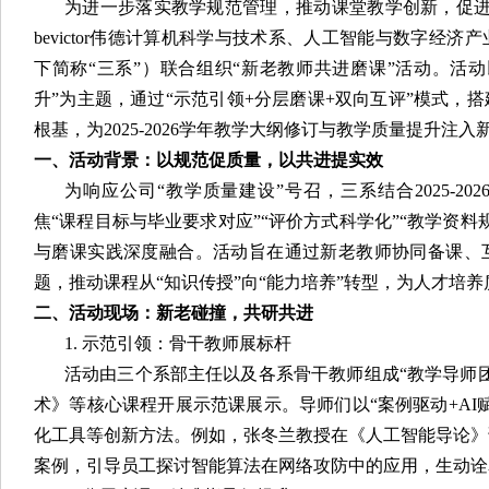
为进一步落实教学规范管理，推动课堂教学创新，促进
bevictor伟德计算机科学与技术系、人工智能与数字经
下简称“三系”）联合组织“新老教师共进磨课”活动。活
升”为主题，通过“示范引领+分层磨课+双向互评”模式，
根基，为2025-2026学年教学大纲修订与教学质量提升注入
一、活动背景：以规范促质量，以共进提实效
为响应公司“教学质量建设”号召，三系结合2025-2
焦“课程目标与毕业要求对应”“评价方式科学化”“教学资
与磨课实践深度融合。活动旨在通过新老教师协同备课、
题，推动课程从“知识传授”向“能力培养”转型，为人才培
二、活动现场：新老碰撞，共研共进
1. 示范引领：骨干教师展标杆
活动由三个系部主任以及各系骨干教师组成“教学导师
术》等核心课程开展示范课展示。导师们以“案例驱动+AI
化工具等创新方法。例如，张冬兰教授在《人工智能导论》
案例，引导员工探讨智能算法在网络攻防中的应用，生动诠