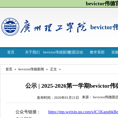
bevictor伟
bevicto
首页
关于我们
bevictor伟德新闻
党团活动
教学系部
实
首页
»
bevictor伟德新闻
»
正文
»
公示 | 2025-2026第一学期bevic
来源： bevictor伟德团
发布时间：2026年01月21日
公众号链接：
https://mp.weixin.qq.com/s/iC1Kapqb